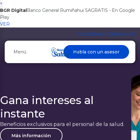
×
BGR Digital
Banco General Rumiñahui SA
GRATIS - En Google
Play
VER
Contáctanos
Agencias
Menú
Habla con un asesor
Gana intereses al
instante
Beneficios exclusivos para el personal de la salud.
Más información