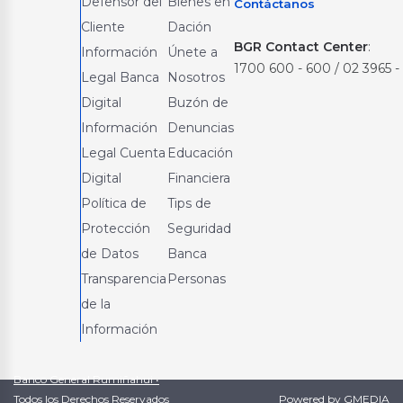
Defensor del
Bienes en
Contáctanos
Cliente
Dación
BGR Contact Center
:
Información
Únete a
1700 600 - 600 / 02 3965 -
Legal Banca
Nosotros
Digital
Buzón de
Información
Denuncias
Legal Cuenta
Educación
Digital
Financiera
Política de
Tips de
Protección
Seguridad
de Datos
Banca
Transparencia
Personas
de la
Información
Banco General Rumiñahui •
Todos los Derechos Reservados
Powered by GMEDIA