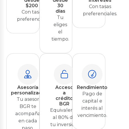
desde
desde
intereses
$200
30
Con tasas
días
Con tasa
preferenciales.
Tu
preferencial.
eliges
el
tiempo.
Asesoría
Acceso
Rendimiento
personalizada
a
Pago de
crédito
Tu asesor
capital e
BGR
BGR te
interés al
Equivalente
acompaña
vencimiento.
al 80% de
en cada
tu inversión.
paso.