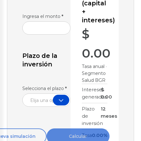
(capital
+
Ingresa el monto
*
intereses)
$
0.00
Plazo de la
inversión
Tasa
anual ·
Segmento
Salud BGR
Selecciona el plazo
*
Intereses
$
generados
0.00
Elija una opción
Plazo
12
de
meses
inversión
Tasa
0.00%
eva simulación
Calcular