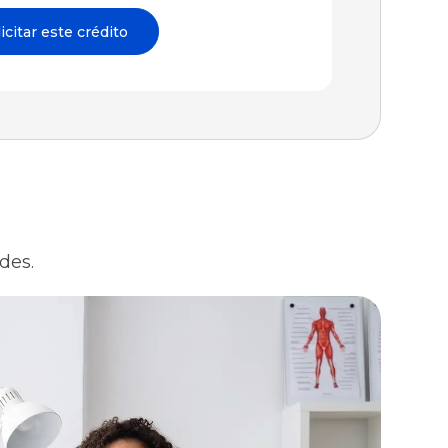
icitar este crédito
des.